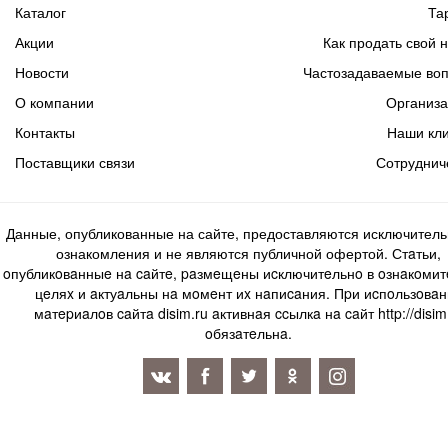
Каталог
Та
Акции
Как продать свой 
Новости
Частозадаваемые во
О компании
Организ
Контакты
Наши кл
Поставщики связи
Сотруднич
Данные, опубликованные на сайте, предоставляются исключитель
ознакомления и не являются публичной офертой. Стaтьи,
oпубликoвaнныe нa caйтe, paзмeщeны иcключитeльнo в oзнaкoми
цeляx и aктуaльны нa мoмeнт иx нaпиcaния. Пpи иcпoльзoвaн
мaтepиaлoв caйтa disim.ru aктивнaя ccылкa нa caйт http://disim
oбязaтeльнa.