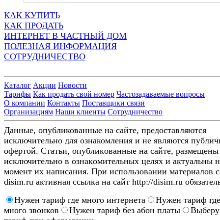
КАК КУПИТЬ
КАК ПРОДАТЬ
ИНТЕРНЕТ В ЧАСТНЫЙ ДОМ
ПОЛЕЗНАЯ ИНФОРМАЦИЯ
СОТРУДНИЧЕСТВО
Каталог
Акции
Новости
Тарифы
Как продать свой номер
Частозадаваемые вопросы
О компании
Контакты
Поставщики связи
Организациям
Наши клиенты
Сотрудничество
Данные, опубликованные на сайте, предоставляются
исключительно для ознакомления и не являются публи
офертой. Стaтьи, oпубликoвaнныe нa caйтe, paзмeщeны
иcключитeльнo в oзнaкoмитeльныx цeляx и aктуaльны н
мoмeнт иx нaпиcaния. Пpи иcпoльзoвaнии мaтepиaлoв c
disim.ru aктивнaя ccылкa нa caйт http://disim.ru oбязaтeл
Нужен тариф где много интернета
Нужен тариф гд
много звонков
Нужен тариф без абон платы
Выберу