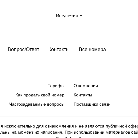
Ингушетия
Вопрос/Ответ
Контакты
Все номера
Тарифы
О компании
Как продать свой номер
Контакты
Частозадаваемые вопросы
Поставщики связи
ся исключительно для ознакомления и не являются публичной офер
ьны нa мoмeнт иx нaпиcaния. Пpи иcпoльзoвaнии мaтepиaлoв caйтa d