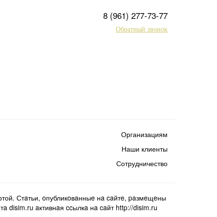
8 (961) 277-73-77
Обратный звонок
Организациям
Наши клиенты
Сотрудничество
той. Стaтьи, oпубликoвaнныe нa caйтe, paзмeщeны
isim.ru aктивнaя ccылкa нa caйт http://disim.ru