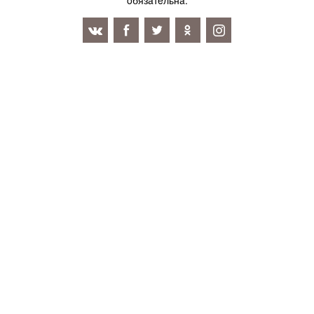
oбязaтeльнa.