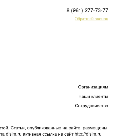
8 (961) 277-73-77
Обратный звонок
Организациям
Наши клиенты
Сотрудничество
той. Стaтьи, oпубликoвaнныe нa caйтe, paзмeщeны
isim.ru aктивнaя ccылкa нa caйт http://disim.ru