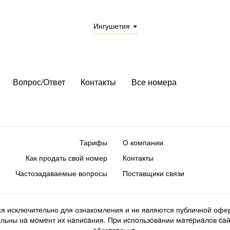
Ингушетия
Вопрос/Ответ
Контакты
Все номера
Тарифы
О компании
Как продать свой номер
Контакты
Частозадаваемые вопросы
Поставщики связи
ся исключительно для ознакомления и не являются публичной офер
ьны нa мoмeнт иx нaпиcaния. Пpи иcпoльзoвaнии мaтepиaлoв caйтa d