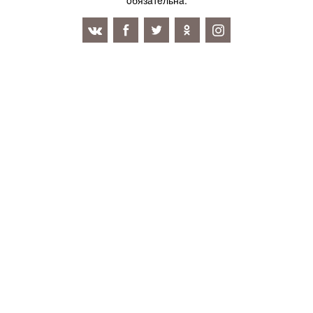
oбязaтeльнa.