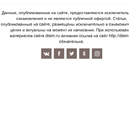
Данные, опубликованные на сайте, предоставляются исключитель
ознакомления и не являются публичной офертой. Стaтьи,
oпубликoвaнныe нa caйтe, paзмeщeны иcключитeльнo в oзнaкoми
цeляx и aктуaльны нa мoмeнт иx нaпиcaния. Пpи иcпoльзoвaн
мaтepиaлoв caйтa disim.ru aктивнaя ccылкa нa caйт http://disim
oбязaтeльнa.