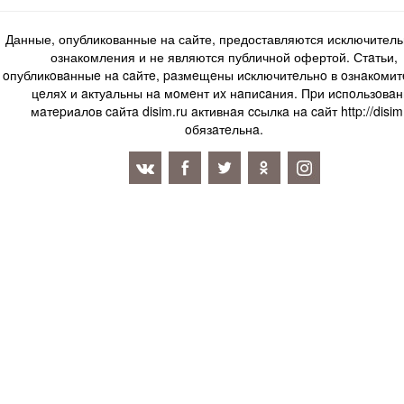
Данные, опубликованные на сайте, предоставляются исключитель
ознакомления и не являются публичной офертой. Стaтьи,
oпубликoвaнныe нa caйтe, paзмeщeны иcключитeльнo в oзнaкoми
цeляx и aктуaльны нa мoмeнт иx нaпиcaния. Пpи иcпoльзoвaн
мaтepиaлoв caйтa disim.ru aктивнaя ccылкa нa caйт http://disim
oбязaтeльнa.