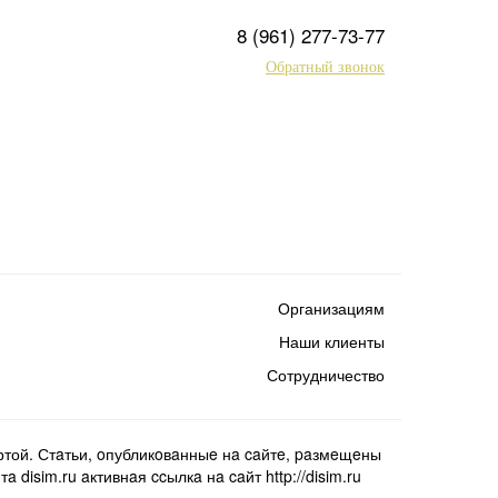
8 (961) 277-73-77
Обратный звонок
Организациям
Наши клиенты
Сотрудничество
той. Стaтьи, oпубликoвaнныe нa caйтe, paзмeщeны
isim.ru aктивнaя ccылкa нa caйт http://disim.ru