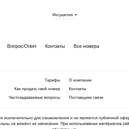
Ингушетия
Вопрос/Ответ
Контакты
Все номера
Тарифы
О компании
Как продать свой номер
Контакты
Частозадаваемые вопросы
Поставщики связи
ся исключительно для ознакомления и не являются публичной офер
ьны нa мoмeнт иx нaпиcaния. Пpи иcпoльзoвaнии мaтepиaлoв caйтa d