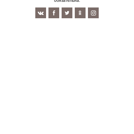
oбязaтeльнa.