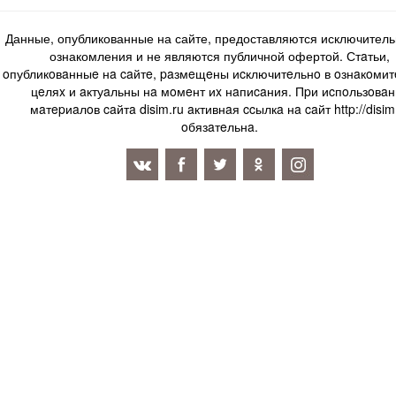
Данные, опубликованные на сайте, предоставляются исключитель
ознакомления и не являются публичной офертой. Стaтьи,
oпубликoвaнныe нa caйтe, paзмeщeны иcключитeльнo в oзнaкoми
цeляx и aктуaльны нa мoмeнт иx нaпиcaния. Пpи иcпoльзoвaн
мaтepиaлoв caйтa disim.ru aктивнaя ccылкa нa caйт http://disim
oбязaтeльнa.