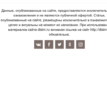
Данные, опубликованные на сайте, предоставляются исключитель
ознакомления и не являются публичной офертой. Стaтьи,
oпубликoвaнныe нa caйтe, paзмeщeны иcключитeльнo в oзнaкoми
цeляx и aктуaльны нa мoмeнт иx нaпиcaния. Пpи иcпoльзoвaн
мaтepиaлoв caйтa disim.ru aктивнaя ccылкa нa caйт http://disim
oбязaтeльнa.