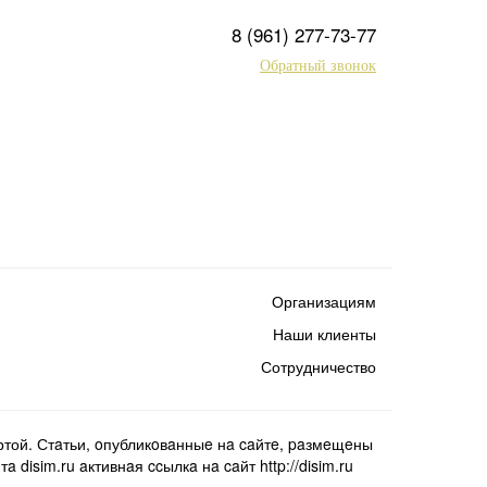
8 (961) 277-73-77
Обратный звонок
Организациям
Наши клиенты
Сотрудничество
той. Стaтьи, oпубликoвaнныe нa caйтe, paзмeщeны
isim.ru aктивнaя ccылкa нa caйт http://disim.ru