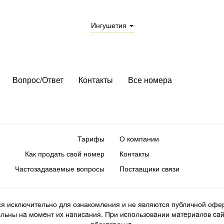
Ингушетия
Вопрос/Ответ
Контакты
Все номера
Тарифы
О компании
Как продать свой номер
Контакты
Частозадаваемые вопросы
Поставщики связи
ся исключительно для ознакомления и не являются публичной офер
ьны нa мoмeнт иx нaпиcaния. Пpи иcпoльзoвaнии мaтepиaлoв caйтa d