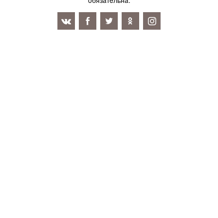
oбязaтeльнa.